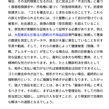
場合、その法的根拠となるのは、主に民法上の「不法行為」に基づ
く損害賠償請求や、所有権に基づく「妨害排除請求」です。妨害排
除請求とは、「ゴミを撤去せよ」と求める訴えのことです。これら
の訴えが認められるためには、ゴミ屋敷によって自分が受けている
被害が、社会通念上、我慢の限度（受忍限度）を超えていること
を、原告側が客観的な証拠をもって証明する必要があります。例え
ば、
大型家具も引取る川西町の不用品回収
専門業者に依頼して悪臭
の数値を測定したデータや、害虫が大量に発生していることを示す
写真や動画、そして、それらの被害によって健康被害（頭痛、不
眠、アレルギーなど）が生じている場合は、医師の診断書などが有
効な証拠となります。しかし、裁判には多大な時間と費用、そして
精神的な労力がかかります。また、たとえ勝訴判決を得たとして
も、相手に支払い能力がなければ損害賠償金は回収できませんし、
ゴミの撤去命令が出ても、相手がそれに従わない場合、最終的には
強制執行という、さらに複雑な手続きが必要となります。したがっ
て、個人で訴訟を起こすことは、あくまでも「最後の手段」と考え
るべきです。その前に、まずは大家さんや管理会社、そして行政の
担当窓口に相談し、公的な介入を促すことが、より現実的で効果的
な解決への道筋となるでしょう。