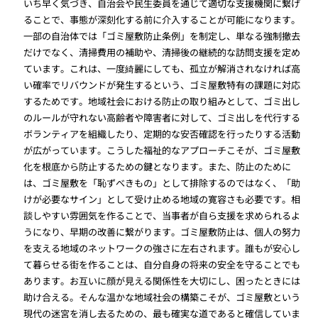
いち早く気づき、自治会や民生委員を通じて適切な支援機関に繋げ
ることで、事態が深刻化する前に介入することが可能になります。
一部の自治体では「ゴミ屋敷防止条例」を制定し、単なる強制撤去
だけでなく、清掃費用の補助や、清掃後の継続的な訪問支援を定め
ています。これは、一度綺麗にしても、孤立が解消されなければ高
い確率でリバウンドが発生するという、ゴミ屋敷特有の課題に対応
するためです。地域社会における防止の取り組みとして、ゴミ出し
のルールが守れない高齢者や障害者に対して、ゴミ出しを代行する
ボランティアを組織したり、定期的な安否確認を行ったりする活動
が広がっています。こうした福祉的なアプローチこそが、ゴミ屋敷
化を根底から防止するための鍵となります。また、防止のために
は、ゴミ屋敷を「恥ずべきもの」として排除するのではなく、「助
けが必要なサイン」として受け止める地域の寛容さも必要です。相
談しやすい雰囲気を作ることで、当事者が自ら支援を求められるよ
うになり、早期の改善に繋がります。ゴミ屋敷防止は、個人の努力
を支える地域のネットワークの強さに左右されます。誰もが安心し
て暮らせる街を作ることは、自分自身の将来の安全を守ることでも
あります。お互いに顔が見える関係性を大切にし、困ったときには
助け合える。そんな温かな地域社会の構築こそが、ゴミ屋敷という
現代の迷宮を消し去るための、最も確実な道であると確信していま