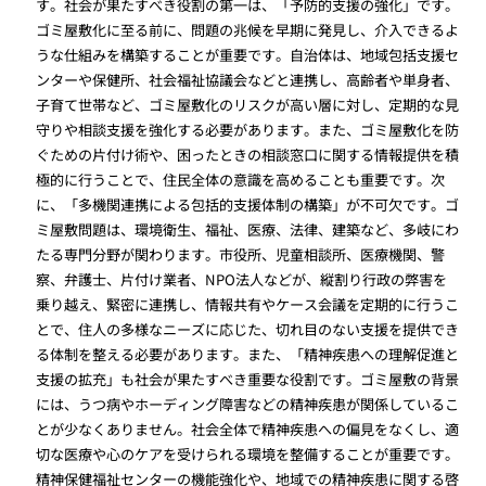
す。社会が果たすべき役割の第一は、「予防的支援の強化」です。
ゴミ屋敷化に至る前に、問題の兆候を早期に発見し、介入できるよ
うな仕組みを構築することが重要です。自治体は、地域包括支援セ
ンターや保健所、社会福祉協議会などと連携し、高齢者や単身者、
子育て世帯など、ゴミ屋敷化のリスクが高い層に対し、定期的な見
守りや相談支援を強化する必要があります。また、ゴミ屋敷化を防
ぐための片付け術や、困ったときの相談窓口に関する情報提供を積
極的に行うことで、住民全体の意識を高めることも重要です。次
に、「多機関連携による包括的支援体制の構築」が不可欠です。ゴ
ミ屋敷問題は、環境衛生、福祉、医療、法律、建築など、多岐にわ
たる専門分野が関わります。市役所、児童相談所、医療機関、警
察、弁護士、片付け業者、NPO法人などが、縦割り行政の弊害を
乗り越え、緊密に連携し、情報共有やケース会議を定期的に行うこ
とで、住人の多様なニーズに応じた、切れ目のない支援を提供でき
る体制を整える必要があります。また、「精神疾患への理解促進と
支援の拡充」も社会が果たすべき重要な役割です。ゴミ屋敷の背景
には、うつ病やホーディング障害などの精神疾患が関係しているこ
とが少なくありません。社会全体で精神疾患への偏見をなくし、適
切な医療や心のケアを受けられる環境を整備することが重要です。
精神保健福祉センターの機能強化や、地域での精神疾患に関する啓