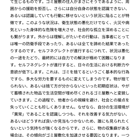
て生じるものです。ゴミ屋敷の住人がまさにそうであるように、周
囲からの援助を拒否し、さらには自分自身の状態を認識できない、
あるいは認識していても行動に移せないという状況に陥ることが特
徴です。このような状況は、衛生状態の悪化だけでなく、火災や病
気といった身体的な危険を増大させ、社会的な孤立を深めることに
も繋がります。外からは理解しがたいその行動は、当事者にとって
は唯一の防衛手段であったり、あるいは全てを諦めた結果であった
りするのです。セルフネグレクトが進行するにつれて、状況は悪化
の一途をたどり、最終的には自力での解決が極めて困難になりま
す。セルフネグレクトが進行すると、日々の生活における判断力や
意欲が低下します。これは、ゴミを捨てるというごく基本的な行為
ですら、多大な労力を要するものに変えてしまうのです。物が捨て
られない、あるいは捨て方が分からないといった初期症状は、やが
て蓄積された物品で生活空間が埋め尽くされるゴミ屋敷へと変貌し
ていきます。この過程で、他者からの視線を避け、社会との接点を
失っていくことも珍しくありません。なぜなら、自分の生活環境が
「異常」であることを認識しつつも、それを改善する気力がない、
あるいはどうすれば良いか見当もつかないため、誰にも見られたく
ないという気持ちが強くなるからです。さらに、物の収集癖がある
場合は、その傾向がゴミ屋敷化を加速させる要因となります。一つ