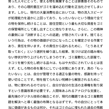
育った人々にとって、使える物を廃棄することは罪悪感そのもので
あり、その心理的重圧がゴミを溜め込む行動を正当化させてしまい
ます。しかし、現代の大量消費社会においては、物の流入スピード
が処理能力を遥かに上回っており、もったいないという理由で全て
の物を保持し続けることは、居住空間という最も大切な資産をゴミ
の保管場所として差し出すことに他なりません。さらに、この精神
の裏側には「決断することへの逃避」が隠されています。捨てると
いう行為は、その物の価値がゼロになったことを確定させる作業で
あり、責任を伴います。その責任から逃れるために、「とりあえず
取っておく」という選択を繰り返した結果、気づけば足の踏み場も
ない惨状が作り上げられてしまうのです。ゴミ屋敷化した部屋で、
ホコリを被り劣化し続ける品々は、もはや大切にされているとは言
えず、むしろ物の命を蔑ろにしている状態にあります。真の「もっ
たいない」とは、自分が管理できる適正な量の物を、感謝を持って
使い切ることです。物を捨てられない呪縛から解放されるために
は、物に使われるのではなく、自分が自分の生活の主導権を取り戻
すという意識改革が必要です。人間味あふれるアナログな支援と、
最先端のデジタル技術の融合こそが、現代の難題であるゴミ屋敷問
題を解決へと導く最強の布陣となるはずです。今の自分にとって本
当に価値があるものは何か、それはゴミの山に埋もれた過去の残骸