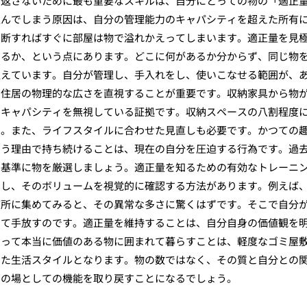
り返さないために最も重要なスキルは、自分にとっての物の「適正
込んでしまう原因は、自分の管理能力のキャパシティを超えた所有
油断すればすぐに部屋は物で溢れかえってしまいます。適正量を見
いるか、という点にあります。どこに何があるか分からず、同じ物
超えています。自分が管理し、手入れをし、使いこなせる範囲が、
の住居の物理的な広さを直視することが重要です。収納家具から物
のキャパシティを無視している証拠です。収納スペースの八割程度
す。また、ライフスタイルに合わせた見直しも必要です。かつての
いう理由で持ち続けることは、現在の自分を圧迫する行為です。過
を基準に物を厳選しましょう。適正量を知るための有効なトレーニ
出し、そのボリュームを視覚的に確認する方法があります。例えば
箇所に集めてみると、その異常な多さに驚くはずです。そこで自分
って手放すのです。適正量を維持することは、自分自身の価値観を
とって本当に価値のある物に囲まれて暮らすことは、軽度なゴミ屋
した生活スタイルとなります。物の数ではなく、その質と自分との
ぎの場としての機能を取り戻すことになるでしょう。