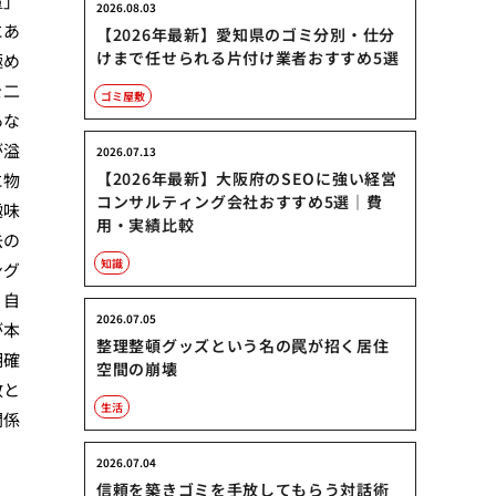
量」
2026.08.03
にあ
【2026年最新】愛知県のゴミ分別・仕分
けまで任せられる片付け業者おすすめ5選
極め
を二
ゴミ屋敷
あな
が溢
2026.07.13
【2026年最新】大阪府のSEOに強い経営
に物
コンサルティング会社おすすめ5選｜費
趣味
用・実績比較
去の
知識
ング
、自
2026.07.05
が本
整理整頓グッズという名の罠が招く居住
明確
空間の崩壊
敷と
生活
関係
2026.07.04
信頼を築きゴミを手放してもらう対話術