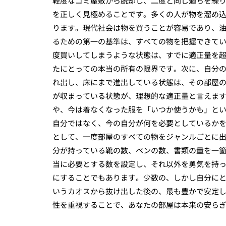
軽度なゴミ屋敷から脱却し、二度と同じ過ちを繰
を正しく見極めることです。多くの人が物を溜め
ります。現代社会は物を買うことが容易であり、
るための第一の基準は、すべての物を把握できて
度買いしてしまうような状態は、すでに適正量を
たにとっての本当の所有の限界です。次に、自分
れ出し、床にまで進出している状態は、その部屋
が収まっている状態が、理想的な適正量と言えま
や、今は着なくなった服を「いつか使うかも」と
自分ではなく、今の自分が何を必要としているか
として、一度部屋のすべての物をジャンルごとに
分が持っている靴の数、ペンの数、書類の量を一
当に必要とする数を設定し、それ以外を勇気を持
にすることでもあります。少数の、しかし自分に
いうカオスから抜け出した後の、最も豊かで安定
性を重視することで、あなたの部屋は本来の安ら