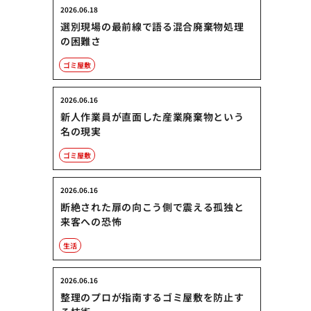
2026.06.18
選別現場の最前線で語る混合廃棄物処理
の困難さ
ゴミ屋敷
2026.06.16
新人作業員が直面した産業廃棄物という
名の現実
ゴミ屋敷
2026.06.16
断絶された扉の向こう側で震える孤独と
来客への恐怖
生活
2026.06.16
整理のプロが指南するゴミ屋敷を防止す