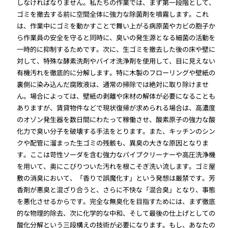
しなければなりません。私たちの作業では、まず第一段階として、
ゴミを撤去する前に空間全体に強力な除菌剤を噴霧します。これ
は、作業中にゴミを動かすことで舞い上がる病原菌やカビの胞子か
ら作業員の安全を守ると同時に、臭いの発生源となる細菌の活動を
一時的に抑制するためです。次に、生ゴミを撤去した後の床や壁に
対して、特殊な酵素洗剤やバイオ洗浄剤を使用して、目に見えない
有機汚れを徹底的に分解します。特に木製のフローリングや壁紙の
裏側に染み込んだ腐敗液は、通常の掃除では絶対に取り除けませ
ん。場合によっては、壁紙の剥離や床材の解体が必要になることも
ありますが、賃貸物件などで現状復帰が求められる場合は、高濃度
のオゾン発生器を数日間にわたって稼働させ、酸素原子の強力な酸
化力で臭い分子を破壊する手法をとります。また、キッチンのシン
クや配管に溜まった生ゴミの残骸も、異臭の大きな原因となりま
す。ここは苛性ソーダを含む強力なパイプクリーナーや高圧洗浄機
を用いて、奥にこびりついた汚れを根こそぎ洗い流します。ゴミ屋
敷の消臭において、「香りで誤魔化す」という発想は厳禁です。芳
香剤が悪臭と混ざり合うと、さらに不快な「混合臭」となり、事態
を悪化させるからです。完全な無臭化を目指すためには、まず徹底
的な物理的除去、次に化学的な中和、そして最後の仕上げとしての
酸化分解という三段構えの技術が必要になります。もし、あなたの