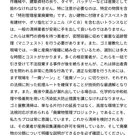
作機械や、建築資材の余り、タイヤ、バッテリーなどは産廃として
扱わなければなりません。特に注意が必要なのは、特定の物質を含
む「特別管理産業廃棄物」です。古い建物に付随するアスベスト含
有建材や、ポリ塩化ビフェニル（ＰＣＢ）を含む古いトランスなど
は、一般の清掃業者が安易に手を出して良いものではありません。
これらは専門の資格を持つ業者が、密閉容器に収めて厳重な追跡管
理（マニフェスト）を行う必要があります。また、ゴミ屋敷化した
現場では、一廃と産廃が複雑に絡み合っているため、選別には多大
な時間とコストがかかります。多くの格安業者が、これらを一括で
引き受けて不法投棄する事件が後を絶ちませんが、これは排出者責
任を問われる非常に危険な行為です。適正な処理を行うためには、
まず現場を「一廃ゾーン」と「産廃ゾーン」に切り分け、それぞれ
の法規に則った処理ルートを確保することが技術的な最適解となり
ます。また、廃液や薬品が漏れ出している場合は、化学的な中和処
理や吸着剤を用いた汚染拡大防止措置を講じなければなりません。
ゴミ屋敷清掃は、単なる片付けの延長ではなく、高度な環境工学と
法規対応が求められる「廃棄物管理プロジェクト」であることを、
私たちプロは常に意識しています。これから清掃を検討される方
は、その業者が産廃収集運搬の許可を保持しているか、そして廃棄
物の分類について明確な説明ができるかを必ず確認してください。