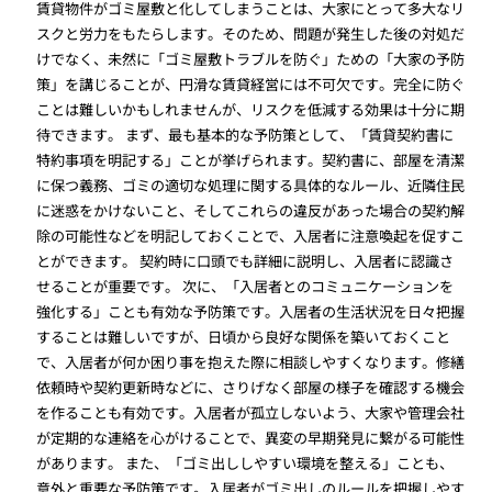
賃貸物件がゴミ屋敷と化してしまうことは、大家にとって多大なリ
スクと労力をもたらします。そのため、問題が発生した後の対処だ
けでなく、未然に「ゴミ屋敷トラブルを防ぐ」ための「大家の予防
策」を講じることが、円滑な賃貸経営には不可欠です。完全に防ぐ
ことは難しいかもしれませんが、リスクを低減する効果は十分に期
待できます。 まず、最も基本的な予防策として、「賃貸契約書に
特約事項を明記する」ことが挙げられます。契約書に、部屋を清潔
に保つ義務、ゴミの適切な処理に関する具体的なルール、近隣住民
に迷惑をかけないこと、そしてこれらの違反があった場合の契約解
除の可能性などを明記しておくことで、入居者に注意喚起を促すこ
とができます。 契約時に口頭でも詳細に説明し、入居者に認識さ
せることが重要です。 次に、「入居者とのコミュニケーションを
強化する」ことも有効な予防策です。入居者の生活状況を日々把握
することは難しいですが、日頃から良好な関係を築いておくこと
で、入居者が何か困り事を抱えた際に相談しやすくなります。修繕
依頼時や契約更新時などに、さりげなく部屋の様子を確認する機会
を作ることも有効です。入居者が孤立しないよう、大家や管理会社
が定期的な連絡を心がけることで、異変の早期発見に繋がる可能性
があります。 また、「ゴミ出ししやすい環境を整える」ことも、
意外と重要な予防策です。入居者がゴミ出しのルールを把握しやす