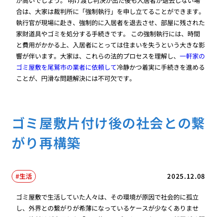
が高いでしょう。 明け渡し判決が出た後も入居者が退去しない場
合は、大家は裁判所に「強制執行」を申し立てることができます。
執行官が現場に赴き、強制的に入居者を退去させ、部屋に残された
家財道具やゴミを処分する手続きです。 この強制執行には、時間
と費用がかかる上、入居者にとっては住まいを失うという大きな影
響が伴います。大家は、これらの法的プロセスを理解し、
一軒家の
ゴミ屋敷を尾鷲市の業者に依頼して
冷静かつ着実に手続きを進める
ことが、円滑な問題解決には不可欠です。
ゴミ屋敷片付け後の社会との繋
がり再構築
生活
2025.12.08
ゴミ屋敷で生活していた人々は、その環境が原因で社会的に孤立
し、外界との繋がりが希薄になっているケースが少なくありませ