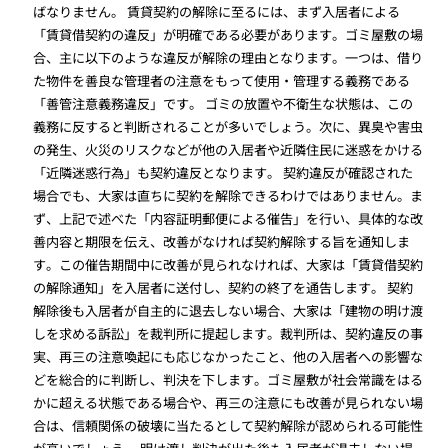
ばなりません。 賃貸契約の解除に至るには、まず入居者による
「賃貸借契約の違反」が明確である必要があります。ゴミ屋敷の場
合、主に以下のような違反が解除の理由となります。一つは、借り
た物件を善良な管理者の注意をもって使用・管理する義務である
「善管注意義務違反」です。 ゴミの放置や不衛生な状態は、この
義務に反すると判断されることが多いでしょう。次に、異臭や害虫
の発生、火災のリスクなどが他の入居者や近隣住民に迷惑をかける
「近隣迷惑行為」も契約違反となります。 契約違反が確認された
場合でも、大家は直ちに契約を解除できるわけではありません。ま
ず、上記で述べた「内容証明郵便による催告」を行い、具体的な改
善内容と期限を伝え、改善がなければ契約解除する旨を通知しま
す。この催告期間中に改善が見られなければ、大家は「賃貸借契約
の解除通知」を入居者に送付し、契約の終了を通告します。 契約
解除後も入居者が自主的に退去しない場合、大家は「建物の明け渡
しを求める訴訟」を裁判所に提起します。裁判所は、契約違反の事
実、再三の注意喚起にも応じなかったこと、他の入居者への影響な
どを総合的に判断し、判決を下します。ゴミ屋敷が社会常識をはる
かに超える状態である場合や、再三の注意にも改善が見られない場
合は、信頼関係の破壊に当たるとして契約解除が認められる可能性