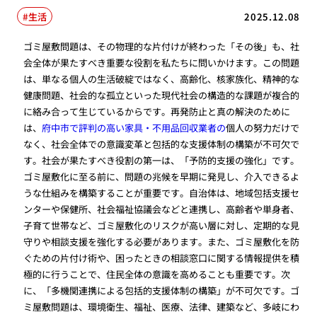
生活
2025.12.08
ゴミ屋敷問題は、その物理的な片付けが終わった「その後」も、社
会全体が果たすべき重要な役割を私たちに問いかけます。この問題
は、単なる個人の生活破綻ではなく、高齢化、核家族化、精神的な
健康問題、社会的な孤立といった現代社会の構造的な課題が複合的
に絡み合って生じているからです。再発防止と真の解決のために
は、
府中市で評判の高い家具・不用品回収業者の
個人の努力だけで
なく、社会全体での意識変革と包括的な支援体制の構築が不可欠で
す。社会が果たすべき役割の第一は、「予防的支援の強化」です。
ゴミ屋敷化に至る前に、問題の兆候を早期に発見し、介入できるよ
うな仕組みを構築することが重要です。自治体は、地域包括支援セ
ンターや保健所、社会福祉協議会などと連携し、高齢者や単身者、
子育て世帯など、ゴミ屋敷化のリスクが高い層に対し、定期的な見
守りや相談支援を強化する必要があります。また、ゴミ屋敷化を防
ぐための片付け術や、困ったときの相談窓口に関する情報提供を積
極的に行うことで、住民全体の意識を高めることも重要です。次
に、「多機関連携による包括的支援体制の構築」が不可欠です。ゴ
ミ屋敷問題は、環境衛生、福祉、医療、法律、建築など、多岐にわ