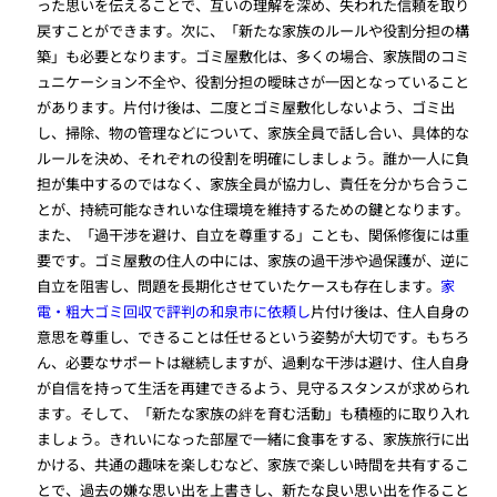
った思いを伝えることで、互いの理解を深め、失われた信頼を取り
戻すことができます。次に、「新たな家族のルールや役割分担の構
築」も必要となります。ゴミ屋敷化は、多くの場合、家族間のコミ
ュニケーション不全や、役割分担の曖昧さが一因となっていること
があります。片付け後は、二度とゴミ屋敷化しないよう、ゴミ出
し、掃除、物の管理などについて、家族全員で話し合い、具体的な
ルールを決め、それぞれの役割を明確にしましょう。誰か一人に負
担が集中するのではなく、家族全員が協力し、責任を分かち合うこ
とが、持続可能なきれいな住環境を維持するための鍵となります。
また、「過干渉を避け、自立を尊重する」ことも、関係修復には重
要です。ゴミ屋敷の住人の中には、家族の過干渉や過保護が、逆に
自立を阻害し、問題を長期化させていたケースも存在します。
家
電・粗大ゴミ回収で評判の和泉市に依頼し
片付け後は、住人自身の
意思を尊重し、できることは任せるという姿勢が大切です。もちろ
ん、必要なサポートは継続しますが、過剰な干渉は避け、住人自身
が自信を持って生活を再建できるよう、見守るスタンスが求められ
ます。そして、「新たな家族の絆を育む活動」も積極的に取り入れ
ましょう。きれいになった部屋で一緒に食事をする、家族旅行に出
かける、共通の趣味を楽しむなど、家族で楽しい時間を共有するこ
とで、過去の嫌な思い出を上書きし、新たな良い思い出を作ること