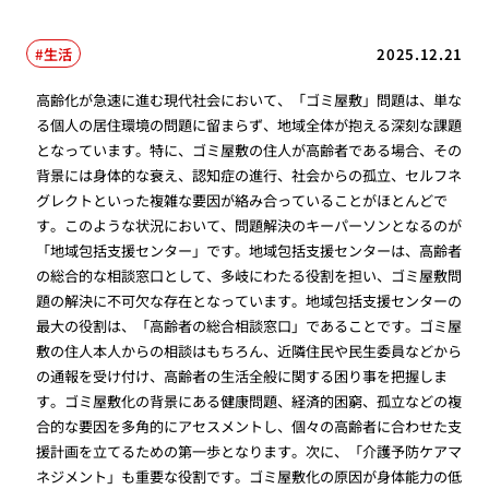
生活
2025.12.21
高齢化が急速に進む現代社会において、「ゴミ屋敷」問題は、単な
る個人の居住環境の問題に留まらず、地域全体が抱える深刻な課題
となっています。特に、ゴミ屋敷の住人が高齢者である場合、その
背景には身体的な衰え、認知症の進行、社会からの孤立、セルフネ
グレクトといった複雑な要因が絡み合っていることがほとんどで
す。このような状況において、問題解決のキーパーソンとなるのが
「地域包括支援センター」です。地域包括支援センターは、高齢者
の総合的な相談窓口として、多岐にわたる役割を担い、ゴミ屋敷問
題の解決に不可欠な存在となっています。地域包括支援センターの
最大の役割は、「高齢者の総合相談窓口」であることです。ゴミ屋
敷の住人本人からの相談はもちろん、近隣住民や民生委員などから
の通報を受け付け、高齢者の生活全般に関する困り事を把握しま
す。ゴミ屋敷化の背景にある健康問題、経済的困窮、孤立などの複
合的な要因を多角的にアセスメントし、個々の高齢者に合わせた支
援計画を立てるための第一歩となります。次に、「介護予防ケアマ
ネジメント」も重要な役割です。ゴミ屋敷化の原因が身体能力の低