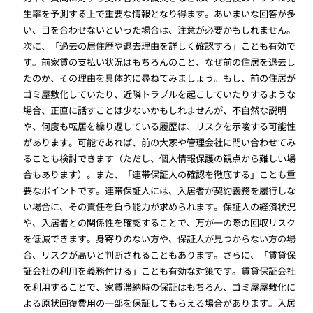
生率を予測する上で重要な情報となり得ます。あいまいな回答が多
い、目を合わせないといった場合は、注意が必要かもしれません。
次に、「過去の居住歴や退去理由を詳しく確認する」ことも有効で
す。前家賃の支払い状況はもちろんのこと、なぜ前の住居を退去し
たのか、その理由を具体的に尋ねてみましょう。もし、前の住居が
ゴミ屋敷化していたり、近隣トラブルを起こしていたりするような
場合、正直に話すことは少ないかもしれませんが、不自然な説明
や、何度も転居を繰り返している履歴は、リスクを示唆する可能性
があります。可能であれば、前の大家や管理会社に問い合わせてみ
ることも検討できます（ただし、個人情報保護の観点から難しい場
合もあります）。また、「連帯保証人の確認を徹底する」ことも重
要なポイントです。連帯保証人には、入居者が契約義務を履行しな
い場合に、その責任を負う能力が求められます。保証人の経済状況
や、入居者との関係性を確認することで、万が一の際の回収リスク
を低減できます。身寄りのない方や、保証人が見つからない方の場
合、リスクが高いと判断されることもあります。さらに、「賃貸保
証会社の利用を義務付ける」ことも有効な対策です。賃貸保証会社
を利用することで、家賃滞納時の保証はもちろん、ゴミ屋屋敷化に
よる原状回復費用の一部を保証してもらえる場合があります。入居