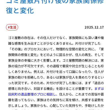
復と変化
生活
2025.12.17
ゴミ屋敷の存在は、その住人だけでなく、家族関係にも深い溝や複
雑な感情を生み出すことが少なくありません。片付けが完了した
「その後」のプロセスにおいて、物理的な空間の変化と共に、「家
族関係の修復と変化」をどのように図るかが、住人の再生、そして
家族全体の幸福に大きく影響します。ゴミ屋敷問題の解決には、家
族の協力が不可欠ですが、その過程で衝突や対立が生じることも珍
しくありません。例えば、片付けを巡って口論になったり、住人が
家族の助けを拒絶したり、あるいは家族が住人を責めたりするとい
った状況です。そのため、片付けが完了した後には、まず「過去の
感情と向き合い、対話する機会」を設けることが重要です。
まずは
田尻町の遺品整理のプロに相談し、
住人から、これまでの苦悩や葛
藤を語ってもらい、家族はその気持ちに耳を傾け、共感する姿勢を
示しましょう。家族からも、心配していた気持ちや、手助けしたか