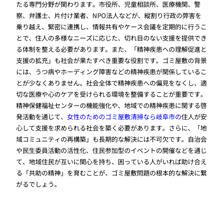
たる専門分野が関わります。市役所、児童相談所、医療機関、警
察、弁護士、片付け業者、NPO法人などが、縦割り行政の弊害を
乗り越え、緊密に連携し、情報共有やケース会議を定期的に行うこ
とで、住人の多様なニーズに応じた、切れ目のない支援を提供でき
る体制を整える必要があります。また、「精神疾患への理解促進と
支援の拡充」も社会が果たすべき重要な役割です。ゴミ屋敷の背景
には、うつ病やホーディング障害などの精神疾患が関係しているこ
とが少なくありません。社会全体で精神疾患への偏見をなくし、適
切な医療や心のケアを受けられる環境を整備することが重要です。
精神保健福祉センターの機能強化や、地域での精神疾患に関する啓
発活動を通じて、
女性のためのゴミ屋敷清掃なら岐阜市の
住人が安
心して支援を求められる社会を築く必要があります。さらに、「地
域コミュニティの再構築」も長期的な解決には不可欠です。自治会
や民生委員活動の活性化、住民参加型のイベントの開催などを通じ
て、地域住民が互いに関心を持ち、困っている人がいれば助け合え
る「共助の精神」を育むことが、ゴミ屋敷問題の根本的な解決に繋
がるでしょう。