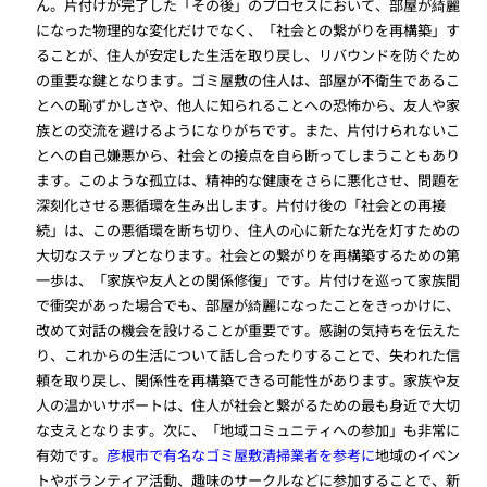
ん。片付けが完了した「その後」のプロセスにおいて、部屋が綺麗
になった物理的な変化だけでなく、「社会との繋がりを再構築」す
ることが、住人が安定した生活を取り戻し、リバウンドを防ぐため
の重要な鍵となります。ゴミ屋敷の住人は、部屋が不衛生であるこ
とへの恥ずかしさや、他人に知られることへの恐怖から、友人や家
族との交流を避けるようになりがちです。また、片付けられないこ
とへの自己嫌悪から、社会との接点を自ら断ってしまうこともあり
ます。このような孤立は、精神的な健康をさらに悪化させ、問題を
深刻化させる悪循環を生み出します。片付け後の「社会との再接
続」は、この悪循環を断ち切り、住人の心に新たな光を灯すための
大切なステップとなります。社会との繋がりを再構築するための第
一歩は、「家族や友人との関係修復」です。片付けを巡って家族間
で衝突があった場合でも、部屋が綺麗になったことをきっかけに、
改めて対話の機会を設けることが重要です。感謝の気持ちを伝えた
り、これからの生活について話し合ったりすることで、失われた信
頼を取り戻し、関係性を再構築できる可能性があります。家族や友
人の温かいサポートは、住人が社会と繋がるための最も身近で大切
な支えとなります。次に、「地域コミュニティへの参加」も非常に
有効です。
彦根市で有名なゴミ屋敷清掃業者を参考に
地域のイベン
トやボランティア活動、趣味のサークルなどに参加することで、新